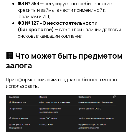
ФЗ № 353
— регулирует потребительские
кредиты и займы, в части применимой к
юрлицам и ИП;
ФЗ № 127 «О несостоятельности
(банкротстве)
— важен при наличии долгов и
рисков ликвидации компании.
🏢 Что может быть предметом
залога
При оформлении займа под залог бизнеса можно
использовать: