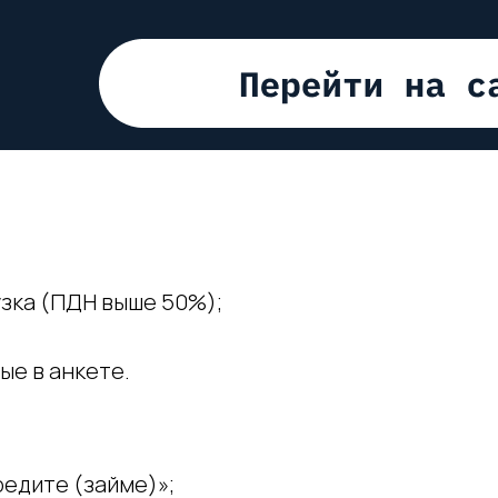
зка (ПДН выше 50%);
ые в анкете.
едите (займе)»;