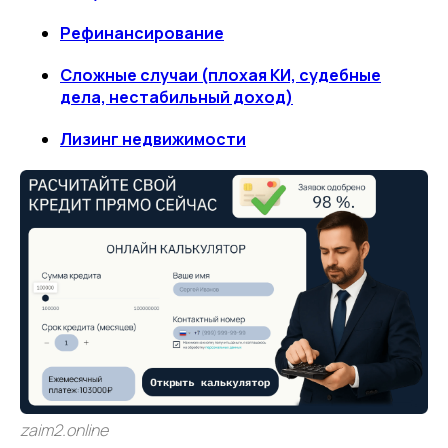
Рефинансирование
Сложные случаи (плохая КИ, судебные
дела, нестабильный доход)
Лизинг недвижимости
zaim2.online