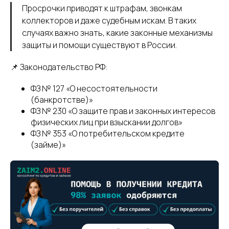
Просрочки приводят к штрафам, звонкам
коллекторов и даже судебным искам. В таких
случаях важно знать, какие законные механизмы
защиты и помощи существуют в России.
📌 Законодательство РФ:
ФЗ № 127 «О несостоятельности
(банкротстве)»
ФЗ № 230 «О защите прав и законных интересов
физических лиц при взыскании долгов»
ФЗ № 353 «О потребительском кредите
(займе)»