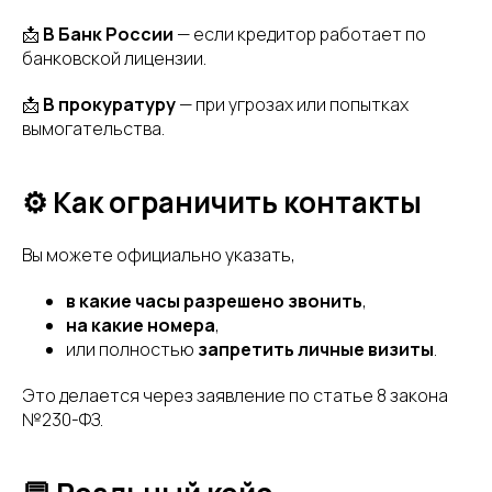
📩
В Банк России
— если кредитор работает по
банковской лицензии.
📩
В прокуратуру
— при угрозах или попытках
вымогательства.
⚙️ Как ограничить контакты
Вы можете официально указать,
в какие часы разрешено звонить
,
на какие номера
,
или полностью
запретить личные визиты
.
Это делается через заявление по статье 8 закона
№230-ФЗ.