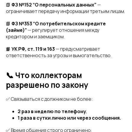
📗
ФЗ №152 “О персональных данных”
—
ограничивает передачу информации третьим лицам.
📘
ФЗ №353 “О потребительском кредите
(займе)”
— регулирует отношения между
кредитором и заемщиком.
📙
УК РФ, ст. 119 и 163
— предусматривает
ответственность за угрозы и вымогательство.
📞 Что коллекторам
разрешено по закону
✅ Связываться с должником не более:
2 раз в неделю по телефону
,
1 раза в сутки лично или через сообщения.
✅ Время общения строго ограничено: